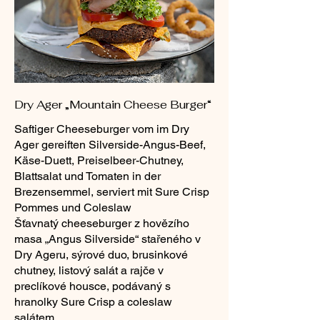
Dry Ager „Mountain Cheese Burger“
Saftiger Cheeseburger vom im Dry
Ager gereiften Silverside-Angus-Beef,
Käse-Duett, Preiselbeer-Chutney,
Blattsalat und Tomaten in der
Brezensemmel, serviert mit Sure Crisp
Pommes und Coleslaw
Šťavnatý cheeseburger z hovězího
masa „Angus Silverside“ stařeného v
Dry Ageru, sýrové duo, brusinkové
chutney, listový salát a rajče v
preclíkové housce, podávaný s
hranolky Sure Crisp a coleslaw
salátem