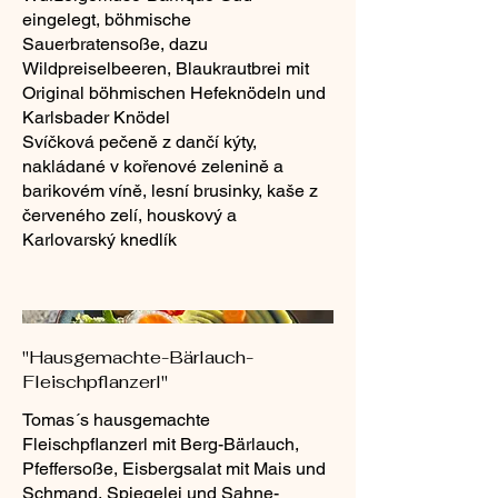
eingelegt, böhmische
Sauerbratensoße, dazu
Wildpreiselbeeren, Blaukrautbrei mit
Original böhmischen Hefeknödeln und
Karlsbader Knödel
Svíčková pečeně z dančí kýty,
nakládané v kořenové zelenině a
barikovém víně, lesní brusinky, kaše z
červeného zelí, houskový a
"Hausgemachte-Bärlauch-
Fleischpflanzerl"
Tomas´s hausgemachte
Fleischpflanzerl mit Berg-Bärlauch,
Pfeffersoße, Eisbergsalat mit Mais und
Schmand, Spiegelei und Sahne-