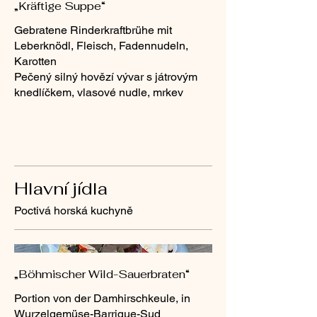
„Kräftige Suppe“
Gebratene Rinderkraftbrühe mit
Leberknödl, Fleisch, Fadennudeln,
Karotten
Pečený silný hovězí vývar s játrovým
Hlavní jídla
Poctivá horská kuchyně
„Böhmischer Wild-Sauerbraten“
Portion von der Damhirschkeule, in
Wurzelgemüse-Barrique-Sud