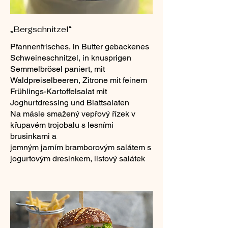
„Bergschnitzel“
Pfannenfrisches, in Butter gebackenes
Schweineschnitzel, in knusprigen
Semmelbrösel paniert, mit
Waldpreiselbeeren, Zitrone mit feinem
Frühlings-Kartoffelsalat mit
Joghurtdressing und Blattsalaten
Na másle smažený vepřový řízek v
křupavém trojobalu s lesními
brusinkami a
jemným jarním bramborovým salátem s